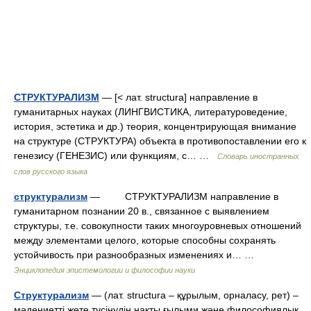
СТРУКТУРАЛИЗМ
— [< лат. structura] направление в
гуманитарных науках (ЛИНГВИСТИКА, литературоведение,
история, эстетика и др.) теория, концентрирующая внимание
на структуре (СТРУКТУРА) объекта в противопоставлении его к
генезису (ГЕНЕЗИС) или функциям, с… …
Словарь иностранных
слов русского языка
структурализм
— СТРУКТУРАЛИЗМ направление в
гуманитарном познании 20 в., связанное с выявлением
структуры, т.е. совокупности таких многоуровневых отношений
между элементами целого, которые способны сохранять
устойчивость при разнообразных изменениях и… …
Энциклопедия эпистемологии и философии науки
Структурализм
— (лат. structura – құрылым, орналасу, рет) –
мәдениетті жете түсінудің нақты ғылыми және философиялық