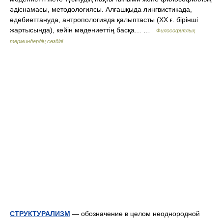
әдіснамасы, методологиясы. Алғашқыда лингвистикада,
әдебиеттануда, антропологияда қалыптасты (ХХ ғ. бірінші
жартысында), кейін мәдениеттің басқа… …
Философиялық
терминдердің сөздігі
СТРУКТУРАЛИЗМ
— обозначение в целом неоднородной