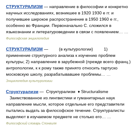
СТРУКТУРАЛИЗМ
— направление в философии и конкретно
научных исследованиях, возникшее в 1920 1930 е гг. и
получившее широкое распространение в 1950 1960 е гг.,
особенно во Франции. Первоначально С. сложился в
языкознании и литературоведении в связи с появлением… …
Философская энциклопедия
СТРУКТУРАЛИЗМ
— (в культурологии) 1)
применение структурного анализа к изучению проблем
культуры; 2) направление в зарубежной (прежде всего франц.)
антропологии, к к рому также принято относить тартуско
московскую школу, разрабатывавшее проблемы… …
Энциклопедия культурологии
Структурализм
— Структурализм ♦ Structuralisme
Заимствованное из лингвистики и гуманитарных наук
направление мысли, которое отдельные его представители
пытались выдать за философское течение. Структуралисты
выделяют в изучаемом предмете не столько его… …
Философский словарь Спонвиля