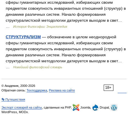
сферы гуманитарных исследований, избирающих своим
предметом совокупность инвариантных отношений (структур) в
динамике различных систем. Начало формирования
структуралистской методологии датируется выходом в свет…
…
История Философии: Энциклопедия
СТРУКТУРАЛИЗМ
— обозначение в целом неоднородной
сферы гуманитарных исследований, избирающих своим
предметом совокупность инвариантных отношений (структур) в
динамике различных систем. Начало формирования
структуралистской методологии датируется выходом в свет…
…
Новейший философский словарь
© Академик, 2000-2026
18+
Обратная связь:
Техподдержка
,
Реклама на сайте
👣 Путешествия
Экспорт словарей на сайты
, сделанные на PHP,
Joomla,
Drupal,
WordPress, MODx.